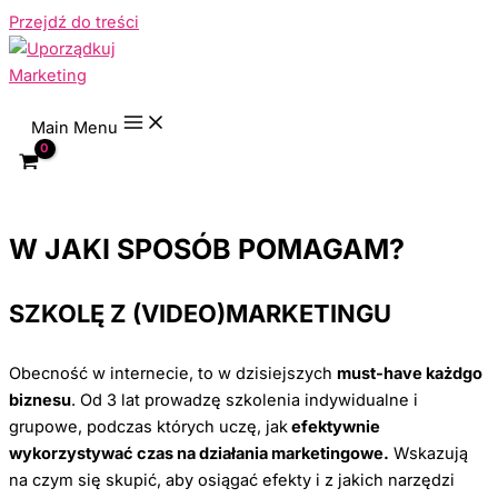
Przejdź do treści
Cześć! Tutaj Paulina Chyła.
POMAGAM OSIĄGAĆ
BIZNESOWE CELE
Main Menu
DZIĘKI VIDEO MARKETINGOWI
W JAKI SPOSÓB POMAGAM?
SZKOLĘ Z (VIDEO)MARKETINGU
Obecność w internecie, to w dzisiejszych
must-have każdgo
biznesu
. Od 3 lat prowadzę szkolenia indywidualne i
grupowe, podczas których uczę, jak
efektywnie
wykorzystywać czas na działania marketingowe.
Wskazują
na czym się skupić, aby osiągać efekty i z jakich narzędzi